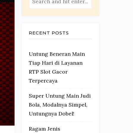
RECENT POSTS
Untung Beneran Main
Tiap Hari di Layanan
RTP Slot Gacor
Terpercaya
Super Untung Main Judi
Bola, Modalnya Simpel,
Untungnya Dobel!
Ragam Jenis