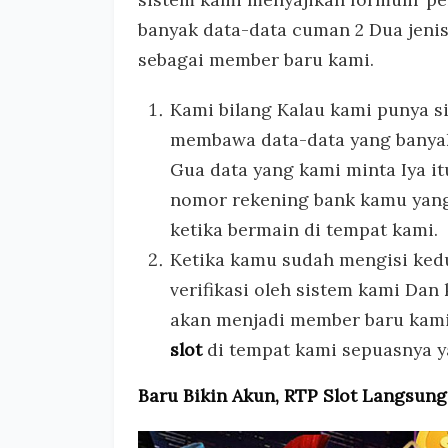
banyak data-data cuman 2 Dua jenis
sebagai member baru kami.
Kami bilang Kalau kami punya s
membawa data-data yang banyak
Gua data yang kami minta Iya i
nomor rekening bank kamu yang
ketika bermain di tempat kami.
Ketika kamu sudah mengisi ked
verifikasi oleh sistem kami Dan
akan menjadi member baru kami
slot
di tempat kami sepuasnya ya
Baru Bikin Akun, RTP Slot Langsun