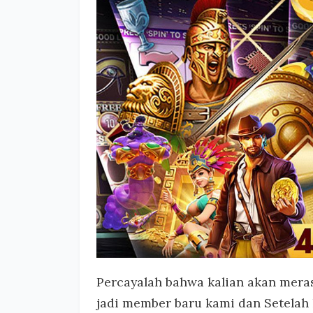
Percayalah bahwa kalian akan meras
jadi member baru kami dan Setelah k