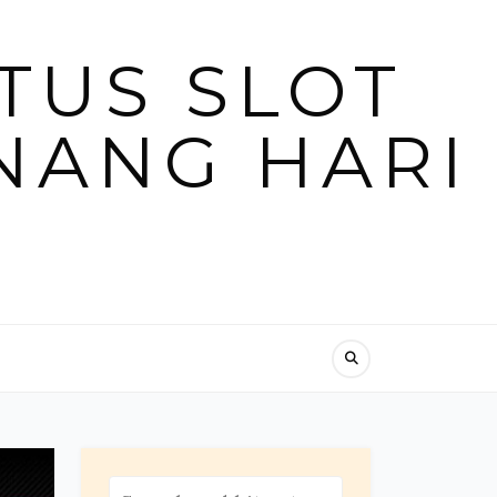
TUS SLOT
NANG HARI