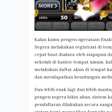
Kalau kamu pengen ngerasain Enak
Segera melakukan registrasi di te
cepat buat diakses oleh siapapun 
sekolah di kantor tempat umum, ka
melakukan daftar akun di tempat ka
dan mendapatkan keuntungan melimp
Dan lebih enak lagi dan lebih manta
pengen segera bikin akun, sistem 
pendaftaran dilakukan secara sangat
sistem kami menyajikan formulir p