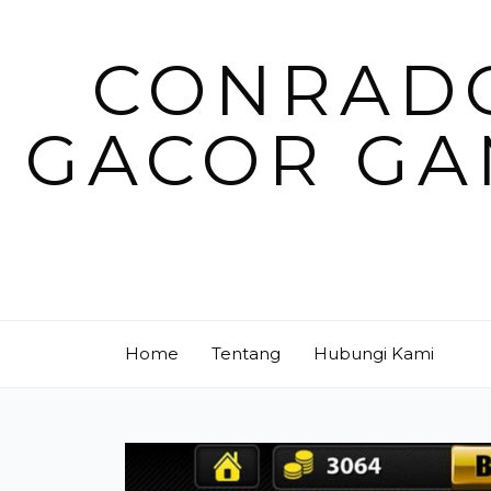
Skip
to
CONRADO
content
GACOR GA
Home
Tentang
Hubungi Kami