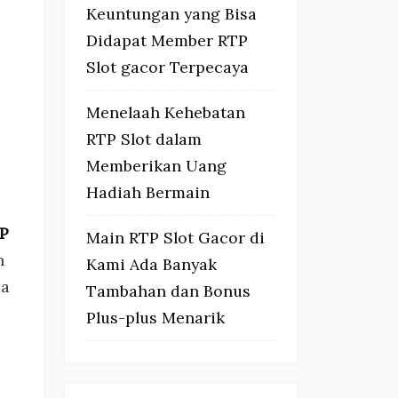
Keuntungan yang Bisa
Didapat Member RTP
Slot gacor Terpecaya
Menelaah Kehebatan
RTP Slot dalam
Memberikan Uang
Hadiah Bermain
P
Main RTP Slot Gacor di
h
Kami Ada Banyak
da
Tambahan dan Bonus
Plus-plus Menarik