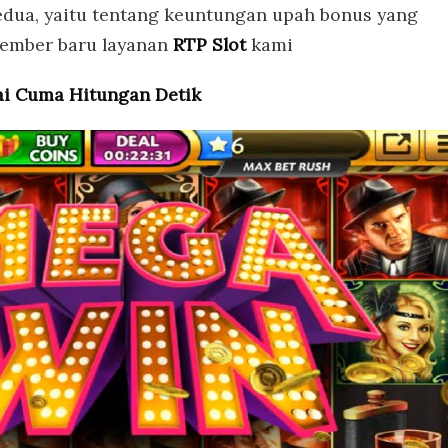
edua, yaitu tentang keuntungan upah bonus yang
member baru layanan
RTP Slot
kami
sai Cuma Hitungan Detik