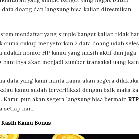
 data doang dan langsung bisa kalian diresmikan
istem mendaftar yang simple banget kalian tidak ha
 cuma cukup menyetorkan 2 data doang udah seles
tu adalah nomor HP kamu yang masih aktif dan juga
 nantinya akan menjadi sumber transaksi uang ka
ua data yang kami minta kamu akan segera dilakuk
 kalau kamu sudah terverifikasi dengan baik maka k
. Kamu pun akan segera langsung bisa bermain
RTP
 setiap hari.
g Kasih Kamu Bonus