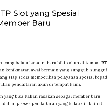
TP Slot yang Spesial
 Member Baru
u yang belum lama ini baru bikin akun di tempat
RT
akan kenikmatan awal bermain yang sungguh-sunggu
ng siap sedia memberikan pelayanan spesial kepa
kan pendaftaran akun di tempat kami.
an yang bisa Kalian rasakan sebagai member baru
udahan proses pendaftaran yang kalau dilakuin itu