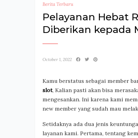
Berita Terbaru
Pelayanan Hebat R
Diberikan kepada
October 1, 2022
Kamu berstatus sebagai member bar
slot
, Kalian pasti akan bisa meras
mengesankan. Ini karena kami mema
new member yang sudah mau melaku
Setidaknya ada dua jenis keuntung
layanan kami. Pertama, tentang kem