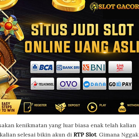
akan kenikmatan yang luar biasa enak telah kalian
alian selesai bikin akun di
RTP Slot
. Gimana Nggak