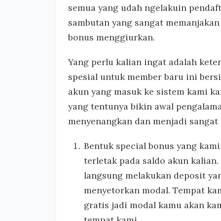
semua yang udah ngelakuin pendaft
sambutan yang sangat memanjakan k
bonus menggiurkan.
Yang perlu kalian ingat adalah ket
spesial untuk member baru ini bersi
akun yang masuk ke sistem kami k
yang tentunya bikin awal pengalam
menyenangkan dan menjadi sangat
Bentuk special bonus yang kam
terletak pada saldo akun kalian
langsung melakukan deposit yan
menyetorkan modal. Tempat kam
gratis jadi modal kamu akan ka
tempat kami.